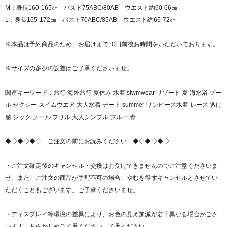
M：身長160-165㎝ バスト75ABC/80AB ウエスト約60-66㎝
L：身長165-172㎝ バスト70ABC/85AB ウエスト約66-72㎝
※本品は予約商品のため、お届けまで10日前後お時間をいただいております。
※サイズの多少の誤差はご了承くださいませ。
関連キーワード：旅行 海外旅行 夏休み 水着 siwmwear リゾート 夏 海水浴 プー
ル セクシー スイムウエア 大人水着 デート summer ワンピース水着 レース 透け
感 シック クール フリル 大人シンプル ブルー 青
◆◇◆◇◆◇ ご注文の前にお読みください ◆◇◆◇◆◇
・ご注文確定後のキャンセル・交換はお受けできませんのでご注意くださいま
せ。また、ご注文の商品が手配不可の場合、やむを得ずキャンセルとさせてい
ただくこともございます。ご了承くださいませ。
・ディスプレイ等環境の差異により、お色の見え加減が若干異なる場合がござ
います。あらかじめご了承ください。了承ください。