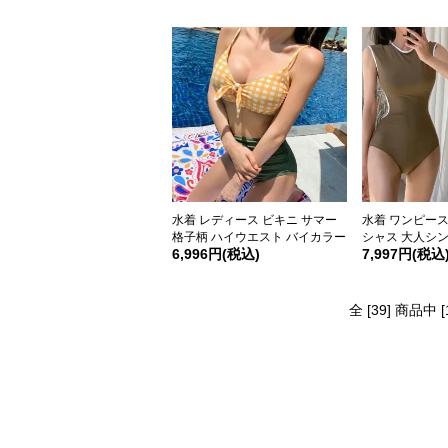
水着 レディース ビキニ サマー
水着 ワンピー
格子柄 ハイウエスト バイカラー
シャス 大人シン
6,996円(税込)
7,997円(税込
全 [39] 商品中