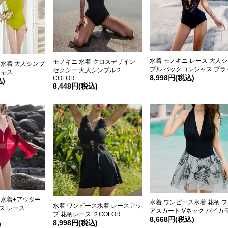
水着 モノキニ レース 大人
モノキニ 水着 クロスデザイン
ス水着 大人シンプ
プル バックコンシャス ブラ
セクシー 大人シンプル２
シャス
8,998円(税込)
COLOR
込)
8,448円(税込)
ス水着+アウター
水着 ワンピース水着 花柄 
水着 ワンピース水着 レースアッ
ス レース
アスカート Vネック バイカ
プ 花柄レース ２COLOR
8,668円(税込)
8,998円(税込)
)