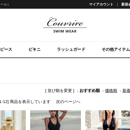
リール）
マイアカウント
新規
ピース
ビキニ
ラッシュガード
その他アイテム
[ 並び順を変更 ]
-
おすすめ順
-
価格順
-
新
 [1-12] 商品を表示しています
次のページへ