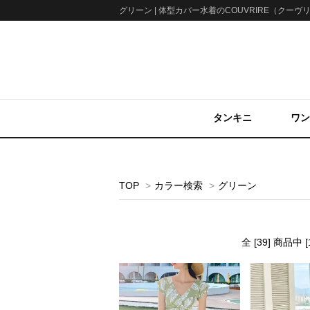
グリーン | 体型カバー水着のCOUVRIRE（クーヴ
タンキニ
ワン
TOP
>
カラー検索
>
グリーン
全 [39] 商品中