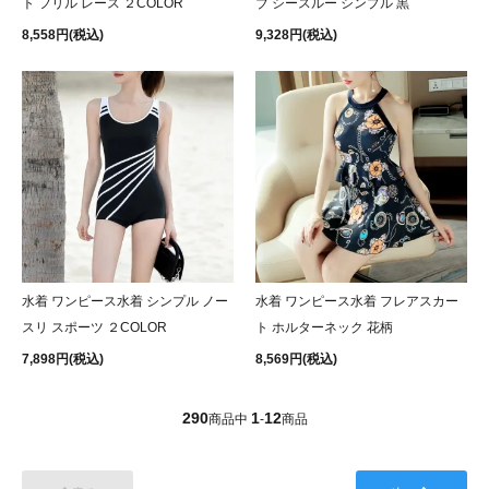
ト フリル レース ２COLOR
ブ シースルー シンプル 黒
8,558円(税込)
9,328円(税込)
水着 ワンピース水着 シンプル ノー
水着 ワンピース水着 フレアスカー
スリ スポーツ ２COLOR
ト ホルターネック 花柄
7,898円(税込)
8,569円(税込)
290
1
12
商品中
-
商品