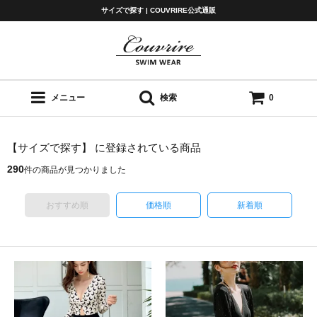
サイズで探す | COUVRIRE公式通販
メニュー
検索
0
【サイズで探す】 に登録されている商品
290
件の商品が見つかりました
おすすめ順
価格順
新着順