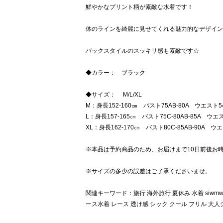
鮮やかなプリント柄が素敵な水着です！
体のラインを綺麗に見せてくれる魅力的なデザイン
バックスタイルのスッキリ感も素敵です☆
◆カラー： ブラック
◆サイズ： M/L/XL
M：身長152-160㎝ バスト75AB-80A ウエスト54
L：身長157-165㎝ バスト75C-80AB-85A ウエス
XL：身長162-170㎝ バスト80C-85AB-90A ウエ
※本品は予約商品のため、お届けまで10日前後お
※サイズの多少の誤差はご了承くださいませ。
関連キーワード：旅行 海外旅行 夏休み 水着 siwmwe
ース水着 レース 透け感 シック クール フリル 大人