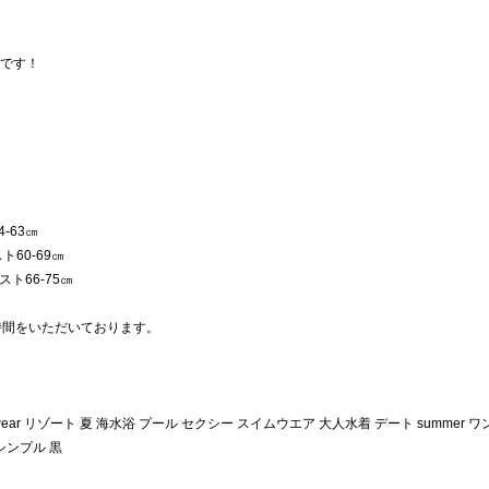
です！
-63㎝
ト60-69㎝
スト66-75㎝
時間をいただいております。
ar リゾート 夏 海水浴 プール セクシー スイムウエア 大人水着 デート summer ワ
シンプル 黒