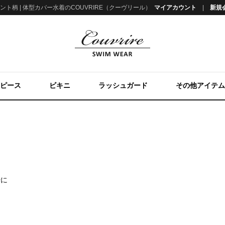
ント柄 | 体型カバー水着のCOUVRIRE（クーヴリール）
マイアカウント
新規
ピース
ビキニ
ラッシュガード
その他アイテム
行に