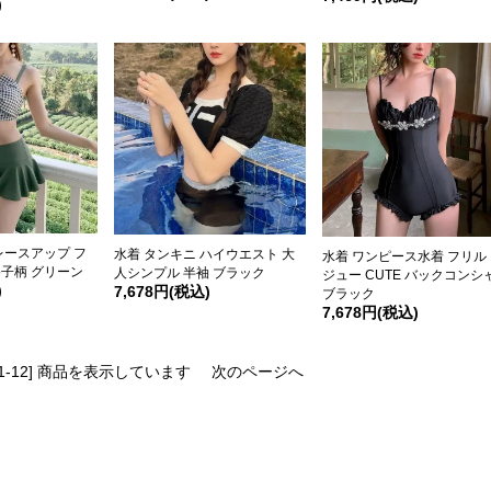
)
レースアップ フ
水着 タンキニ ハイウエスト 大
水着 ワンピース水着 フリル
格子柄 グリーン
人シンプル 半袖 ブラック
ジュー CUTE バックコンシ
)
7,678円(税込)
ブラック
7,678円(税込)
 [1-12] 商品を表示しています
次のページへ