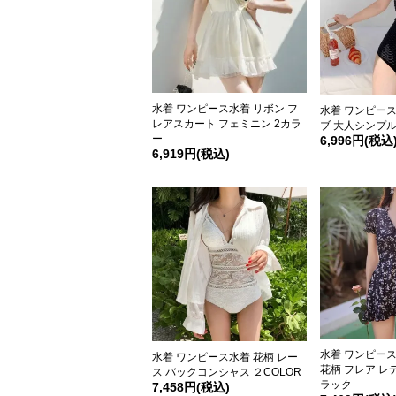
水着 ワンピース水着 リボン フ
水着 ワンピー
レアスカート フェミニン 2カラ
ブ 大人シンプル
ー
6,996円(税込
6,919円(税込)
水着 ワンピー
水着 ワンピース水着 花柄 レー
花柄 フレア レ
ス バックコンシャス ２COLOR
ラック
7,458円(税込)