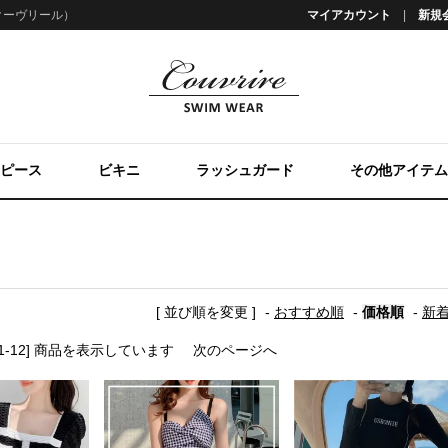
E（クーヴリール）
マイアカウント
新規
ピース
ビキニ
ラッシュガード
その他アイテム
[ 並び順を変更 ]
-
おすすめ順
-
価格順
-
新
 [1-12] 商品を表示しています
次のページへ